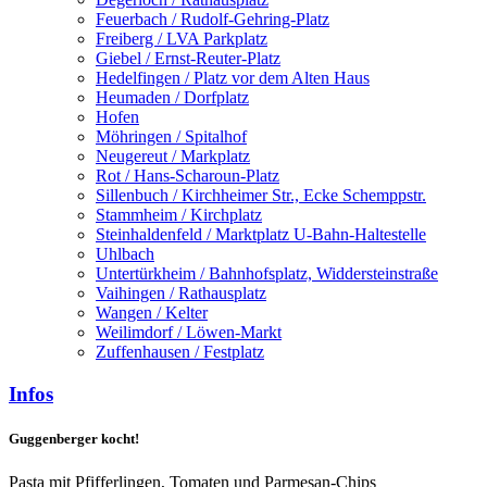
Feuerbach / Rudolf-Gehring-Platz
Freiberg / LVA Parkplatz
Giebel / Ernst-Reuter-Platz
Hedelfingen / Platz vor dem Alten Haus
Heumaden / Dorfplatz
Hofen
Möhringen / Spitalhof
Neugereut / Markplatz
Rot / Hans-Scharoun-Platz
Sillenbuch / Kirchheimer Str., Ecke Schemppstr.
Stammheim / Kirchplatz
Steinhaldenfeld / Marktplatz U-Bahn-Haltestelle
Uhlbach
Untertürkheim / Bahnhofsplatz, Widdersteinstraße
Vaihingen / Rathausplatz
Wangen / Kelter
Weilimdorf / Löwen-Markt
Zuffenhausen / Festplatz
Infos
Guggenberger kocht!
Pasta mit Pfifferlingen, Tomaten und Parmesan-Chips