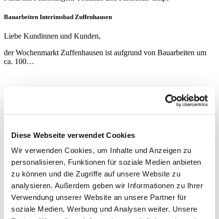
Bauarbeiten Interimsbad Zuffenhausen
Liebe Kundinnen und Kunden,
der Wochenmarkt Zuffenhausen ist aufgrund von Bauarbeiten um
ca. 100…
Wochenmärkte
Profil
Jubiläen
Geschichte
Zahlen & Fakten
Diese Webseite verwendet Cookies
Märkte & Stände
Übersicht
Wir verwenden Cookies, um Inhalte und Anzeigen zu
Service
personalisieren, Funktionen für soziale Medien anbieten
Guggenberger kocht
zu können und die Zugriffe auf unsere Website zu
Aktuell
Social Media
analysieren. Außerdem geben wir Informationen zu Ihrer
Downloads
Verwendung unserer Website an unsere Partner für
Kontakt
soziale Medien, Werbung und Analysen weiter. Unsere