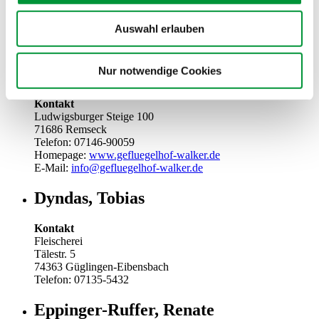
Obst & Gemüse
Sonstiges
Auswahl erlauben
Bauern- und Geflügelhof Walker
Nur notwendige Cookies
GmbH
Kontakt
Ludwigsburger Steige 100
71686 Remseck
Telefon: 07146-90059
Homepage:
www.gefluegelhof-walker.de
E-Mail:
info@gefluegelhof-walker.de
Dyndas, Tobias
Kontakt
Fleischerei
Tälestr. 5
74363 Güglingen-Eibensbach
Telefon: 07135-5432
Eppinger-Ruffer, Renate