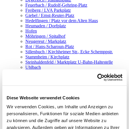
Feuerbach / Rudolf-Gehring-Platz
Freiberg / LVA Parkplatz
Giebel / Ernst-Reuter-Platz
Hedelfingen / Platz vor dem Alten Haus
Heumaden / Dorfplatz
Hofen
Möhringen / Spitalhof
Neugereut / Markplatz
Rot / Hans-Scharoun-Platz
Sillenbuch / Kirchheimer Str., Ecke Schemppstr.
Stammheim / Kirchplatz
Steinhaldenfeld / Marktplatz U-Bahn-Haltestelle
Uhlbach
Untertürkheim / Bahnhofsplatz, Widdersteinstraße
Vaihingen / Rathausplatz
Wangen / Kelter
Weilimdorf / Löwen-Markt
Zuffenhausen / Festplatz
Diese Webseite verwendet Cookies
Infos
Wir verwenden Cookies, um Inhalte und Anzeigen zu
personalisieren, Funktionen für soziale Medien anbieten
Guggenberger kocht!
zu können und die Zugriffe auf unsere Website zu
analysieren. Außerdem geben wir Informationen zu Ihrer
Pasta mit Pfifferlingen, Tomaten und Parmesan-Chips