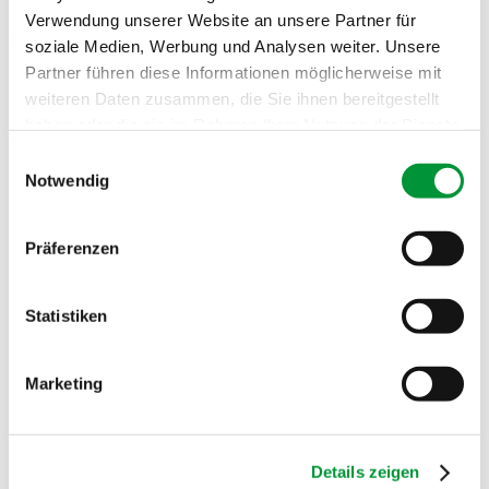
Verwendung unserer Website an unsere Partner für
Bauarbeiten Interimsbad Zuffenhausen
soziale Medien, Werbung und Analysen weiter. Unsere
Partner führen diese Informationen möglicherweise mit
Liebe Kundinnen und Kunden,
weiteren Daten zusammen, die Sie ihnen bereitgestellt
der Wochenmarkt Zuffenhausen ist aufgrund von Bauarbeiten um
haben oder die sie im Rahmen Ihrer Nutzung der Dienste
ca. 100…
gesammelt haben.
Einwilligungsauswahl
Notwendig
Impressum
Datenschutzerklärung
Wochenmärkte
Profil
Präferenzen
Jubiläen
Geschichte
Zahlen & Fakten
Märkte & Stände
Statistiken
Übersicht
Service
Guggenberger kocht
Marketing
Aktuell
Social Media
Downloads
Kontakt
Details zeigen