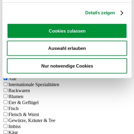
Details zeigen
zurück zur Übersicht
Cookies zulassen
Wochenmärkte
Rot / Hans-Scharoun-Platz
Auswahl erlauben
Mittwoch, 08:00 – 13:00 Uhr
Nur notwendige Cookies
Alle
Internationale Spezialitäten
Backwaren
Blumen
Eier & Geflügel
Fisch
Fleisch & Wurst
Gewürze, Kräuter & Tee
Imbiss
Käse