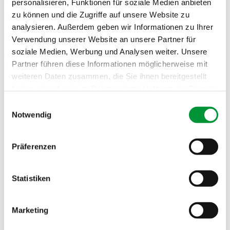
personalisieren, Funktionen für soziale Medien anbieten
zu können und die Zugriffe auf unsere Website zu
Bauarbeiten Interimsbad Zuffenhausen
analysieren. Außerdem geben wir Informationen zu Ihrer
Liebe Kundinnen und Kunden,
Verwendung unserer Website an unsere Partner für
soziale Medien, Werbung und Analysen weiter. Unsere
der Wochenmarkt Zuffenhausen ist aufgrund von Bauarbeiten um
Partner führen diese Informationen möglicherweise mit
ca. 100…
weiteren Daten zusammen, die Sie ihnen bereitgestellt
haben oder die sie im Rahmen Ihrer Nutzung der Dienste
Wochenmärkte
gesammelt haben.
Einwilligungsauswahl
Profil
Notwendig
Jubiläen
Impressum
Datenschutzerklärung
Geschichte
Zahlen & Fakten
Märkte & Stände
Präferenzen
Übersicht
Service
Guggenberger kocht
Statistiken
Aktuell
Social Media
Downloads
Marketing
Kontakt