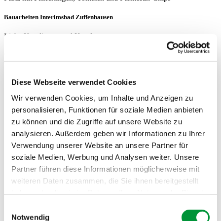
Bauarbeiten Interimsbad Zuffenhausen
Liebe Kundinnen und Kunden,
der Wochenmarkt Zuffenhausen ist aufgrund von Bauarbeiten um
ca. 100…
Diese Webseite verwendet Cookies
Wochenmärkte
Wir verwenden Cookies, um Inhalte und Anzeigen zu
Profil
personalisieren, Funktionen für soziale Medien anbieten
Jubiläen
zu können und die Zugriffe auf unsere Website zu
Geschichte
Zahlen & Fakten
analysieren. Außerdem geben wir Informationen zu Ihrer
Märkte & Stände
Verwendung unserer Website an unsere Partner für
Übersicht
soziale Medien, Werbung und Analysen weiter. Unsere
Service
Guggenberger kocht
Partner führen diese Informationen möglicherweise mit
Aktuell
weiteren Daten zusammen, die Sie ihnen bereitgestellt
Social Media
haben oder die sie im Rahmen Ihrer Nutzung der Dienste
Downloads
Kontakt
gesammelt haben.
Einwilligungsauswahl
Notwendig