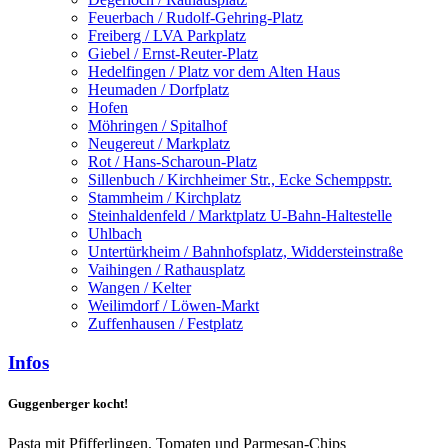
Feuerbach / Rudolf-Gehring-Platz
Freiberg / LVA Parkplatz
Giebel / Ernst-Reuter-Platz
Hedelfingen / Platz vor dem Alten Haus
Heumaden / Dorfplatz
Hofen
Möhringen / Spitalhof
Neugereut / Markplatz
Rot / Hans-Scharoun-Platz
Sillenbuch / Kirchheimer Str., Ecke Schemppstr.
Stammheim / Kirchplatz
Steinhaldenfeld / Marktplatz U-Bahn-Haltestelle
Uhlbach
Untertürkheim / Bahnhofsplatz, Widdersteinstraße
Vaihingen / Rathausplatz
Wangen / Kelter
Weilimdorf / Löwen-Markt
Zuffenhausen / Festplatz
Infos
Guggenberger kocht!
Pasta mit Pfifferlingen, Tomaten und Parmesan-Chips