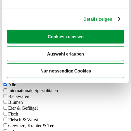
zurück zur Übersicht
Details zeigen
Wochenmärkte
Cookies zulassen
Stuttgart Ost / Gablenberg,
Auswahl erlauben
Schmalzmarkt
Mittwoch, 07:00 – 12:00 Uhr
Nur notwendige Cookies
Alle
Internationale Spezialitäten
Backwaren
Blumen
Eier & Geflügel
Fisch
Fleisch & Wurst
Gewürze, Kräuter & Tee