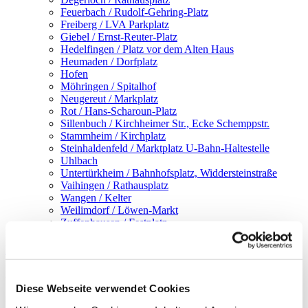
Feuerbach / Rudolf-Gehring-Platz
Freiberg / LVA Parkplatz
Giebel / Ernst-Reuter-Platz
Hedelfingen / Platz vor dem Alten Haus
Heumaden / Dorfplatz
Hofen
Möhringen / Spitalhof
Neugereut / Markplatz
Rot / Hans-Scharoun-Platz
Sillenbuch / Kirchheimer Str., Ecke Schemppstr.
Stammheim / Kirchplatz
Steinhaldenfeld / Marktplatz U-Bahn-Haltestelle
Uhlbach
Untertürkheim / Bahnhofsplatz, Widdersteinstraße
Vaihingen / Rathausplatz
Wangen / Kelter
Weilimdorf / Löwen-Markt
Zuffenhausen / Festplatz
Infos
Guggenberger kocht!
Diese Webseite verwendet Cookies
Pasta mit Pfifferlingen, Tomaten und Parmesan-Chips