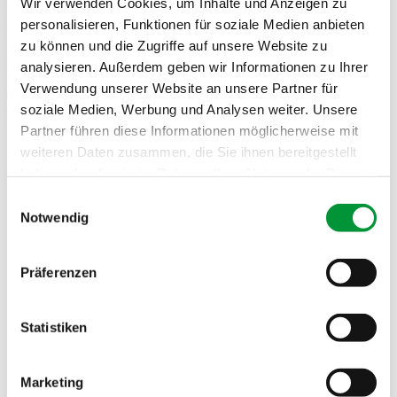
Wir verwenden Cookies, um Inhalte und Anzeigen zu
personalisieren, Funktionen für soziale Medien anbieten
Bauarbeiten Interimsbad Zuffenhausen
zu können und die Zugriffe auf unsere Website zu
Liebe Kundinnen und Kunden,
analysieren. Außerdem geben wir Informationen zu Ihrer
Verwendung unserer Website an unsere Partner für
der Wochenmarkt Zuffenhausen ist aufgrund von Bauarbeiten um
soziale Medien, Werbung und Analysen weiter. Unsere
ca. 100…
Partner führen diese Informationen möglicherweise mit
weiteren Daten zusammen, die Sie ihnen bereitgestellt
Wochenmärkte
haben oder die sie im Rahmen Ihrer Nutzung der Dienste
Profil
gesammelt haben.
Einwilligungsauswahl
Jubiläen
Notwendig
Geschichte
Zahlen & Fakten
Impressum
Datenschutzerklärung
Märkte & Stände
Übersicht
Präferenzen
Service
Guggenberger kocht
Aktuell
Statistiken
Social Media
Downloads
Kontakt
Marketing