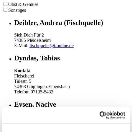
Obst & Gemüse
Sonstiges
Deibler, Andrea (Fischquelle)
Sieh Dich Für 2
74385 Pleidelsheim
E-Mail:
fischquelle@t-online.de
Dyndas, Tobias
Kontakt
Fleischerei
Tälestr. 5
74363 Güglingen-Eibensbach
Telefon: 07135-5432
Evsen, Naciye
Kontakt
Blumen & Ambiente
Weilstr. 227, 73733 Esslingen