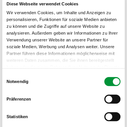
Telefon: 0174-9036047
Diese Webseite verwendet Cookies
E-Mail:
nevzat.evsen@gmx.de
Wir verwenden Cookies, um Inhalte und Anzeigen zu
Fromagerie & Feinkost Maulick
personalisieren, Funktionen für soziale Medien anbieten
zu können und die Zugriffe auf unsere Website zu
Maulick, Nico
analysieren. Außerdem geben wir Informationen zu Ihrer
Thomashardterstr. 59
Verwendung unserer Website an unsere Partner für
73669 Lichtenwald
info@fromagerie-maulick.de
soziale Medien, Werbung und Analysen weiter. Unsere
Partner führen diese Informationen möglicherweise mit
Gmelin, Rudolf GmbH & Co. KG
weiteren Daten zusammen, die Sie ihnen bereitgestellt
haben oder die sie im Rahmen Ihrer Nutzung der Dienste
Kontakt
gesammelt haben.
70771 Musberg
Einwilligungsauswahl
Telefon: 0711-7542535
Notwendig
Homepage:
www.eselsmuehle.com
Impressum
Datenschutzerklärung
E-Mail:
info@eselsmuehle.com
Präferenzen
Hamburger Fischhalle
Kontakt
Statistiken
Eberhardstraße 14
71634 Ludwigsburg