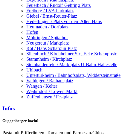
Feuerbach / Rudolf-Gehring-Platz
Freiberg / LVA Parkplatz
Giebel / Ernst-Reuter-Platz
Hedelfingen / Platz vor dem Alten Haus
Heumaden / Dorfplatz
Hofen
Möhringen / Spitalhof
Neugereut / Markplatz
Rot / Hans-Scharoun-Platz
Sillenbuch / Kirchheimer Str., Ecke Schemppstr.
Stammheim / Kirchplatz
Steinhaldenfeld / Marktplatz U-Bahn-Haltestelle
Uhlbach
Untertürkheim / Bahnhofsplatz, Widdersteinstraße
Vaihingen / Rathausplatz
Wangen / Kelter
Weilimdorf / Löwen-Markt
Zuffenhausen / Festplatz
Infos
Guggenberger kocht!
Pasta mit Pfifferlingen, Tomaten und Parmesan-Chips