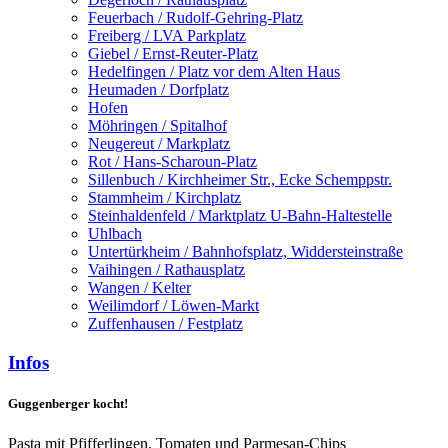
Feuerbach / Rudolf-Gehring-Platz
Freiberg / LVA Parkplatz
Giebel / Ernst-Reuter-Platz
Hedelfingen / Platz vor dem Alten Haus
Heumaden / Dorfplatz
Hofen
Möhringen / Spitalhof
Neugereut / Markplatz
Rot / Hans-Scharoun-Platz
Sillenbuch / Kirchheimer Str., Ecke Schemppstr.
Stammheim / Kirchplatz
Steinhaldenfeld / Marktplatz U-Bahn-Haltestelle
Uhlbach
Untertürkheim / Bahnhofsplatz, Widdersteinstraße
Vaihingen / Rathausplatz
Wangen / Kelter
Weilimdorf / Löwen-Markt
Zuffenhausen / Festplatz
Infos
Guggenberger kocht!
Pasta mit Pfifferlingen, Tomaten und Parmesan-Chips