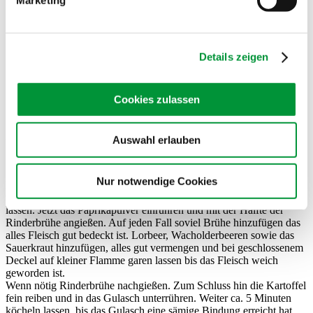
4 Wacholderbeeren
Salz
Prise Zucker
100 Gramm Creme fraiche
Details zeigen
1-2 große rohe Kartoffel
Ca. 70 Gramm Butterschmalz
Außerdem:
Cookies zulassen
Kümmelkartoffeln als Beilage
Zubereitung
Auswahl erlauben
In einem großen Topf mit dem heißen Butterschmalz die
Speckwürfeln, Zwiebelscheiben, gehackten Knoblauch sowie die
Nur notwendige Cookies
Fleischwürfel anbraten lassen. Dann das Tomatenmark hinzufügen
und dieses ebenso dunkel (aber nicht verbrennen lassen) anbraten
lassen. Jetzt das Paprikapulver einrühren und mit der Hälfte der
Rinderbrühe angießen. Auf jeden Fall soviel Brühe hinzufügen das
alles Fleisch gut bedeckt ist. Lorbeer, Wacholderbeeren sowie das
Sauerkraut hinzufügen, alles gut vermengen und bei geschlossenem
Deckel auf kleiner Flamme garen lassen bis das Fleisch weich
geworden ist.
Wenn nötig Rinderbrühe nachgießen. Zum Schluss hin die Kartoffel
fein reiben und in das Gulasch unterrühren. Weiter ca. 5 Minuten
köcheln lassen, bis das Gulasch eine sämige Bindung erreicht hat,