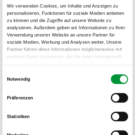
Wir verwenden Cookies, um Inhalte und Anzeigen zu
personalisieren, Funktionen für soziale Medien anbieten
zu können und die Zugriffe auf unsere Website zu
Guggenberger kocht
analysieren. Außerdem geben wir Informationen zu Ihrer
Verwendung unserer Website an unsere Partner für
Rezept Februar 2024
soziale Medien, Werbung und Analysen weiter. Unsere
Partner führen diese Informationen möglicherweise mit
Szegediner Gulasch auf meine Art
weiteren Daten zusammen, die Sie ihnen bereitgestellt
haben oder die sie im Rahmen Ihrer Nutzung der Dienste
Zutaten für ca. 4 Personen
gesammelt haben.
Einwilligungsauswahl
800 Gramm Schweinegulasch
Notwendig
150 Gramm gerauchter, roher Schweinebauch in kleine
Impressum
Datenschutzerklärung
Würfel geschnitten
500 Gramm Sauerkraut, gewässert
Ca. 1 Liter Rinderbrühe
Präferenzen
2-3 Knoblauchzehen, geschält und grob gehackt
1 große Zwiebel, geschält und in Scheiben geschnitten
Ca. 80 Gramm Tomatenmark
Statistiken
Süßes Paprikapulver nach Geschmack, nicht sparsam sein
Scharfes Paprikapulver nach Geschmack
Pfeffer aus der Mühle nach Geschmack
3 Lorbeerblätter
Marketing