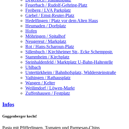
Feuerbach / Rudolf-Gehring-Platz
Freiberg / LVA Parkplatz
Giebel / Ernst-Reuter-Platz
Hedelfingen / Platz vor dem Alten Haus
Heumaden / Dorfplatz
Hofen
Möhringen / Spitalhof
Neugereut / Markplatz
Rot / Hans-Scharoun-Platz
Sillenbuch / Kirchheimer Str., Ecke Schemppstr.
Stammheim / Kirchplatz
Steinhaldenfeld / Marktplatz U-Bahn-Haltestelle
Uhlbach
Untertürkheim / Bahnhofsplatz, Widdersteinstraße
Vaihingen / Rathausplatz
Wangen / Kelter
Weilimdorf / Löwen-Markt
Zuffenhausen / Festplatz
Infos
Guggenberger kocht!
Pasta mit Pfifferlingen, Tomaten und Parmesan-Chips