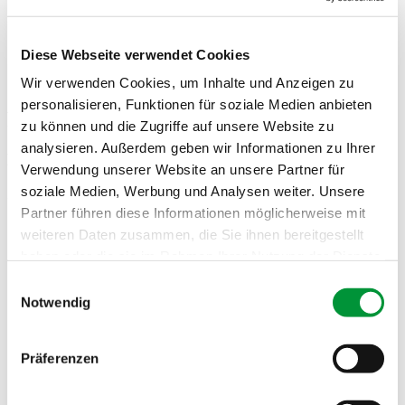
Diese Webseite verwendet Cookies
Guggenberger kocht
Wir verwenden Cookies, um Inhalte und Anzeigen zu
personalisieren, Funktionen für soziale Medien anbieten
Rezept Februar 2025
zu können und die Zugriffe auf unsere Website zu
analysieren. Außerdem geben wir Informationen zu Ihrer
Kartoffelsuppe mit Wurzelgemüse (Vegetarisch)
Verwendung unserer Website an unsere Partner für
soziale Medien, Werbung und Analysen weiter. Unsere
Zutaten für 4 Personen
Partner führen diese Informationen möglicherweise mit
600 Gramm Kartoffeln (mehlig gekocht)
weiteren Daten zusammen, die Sie ihnen bereitgestellt
200 Gramm Karotten
haben oder die sie im Rahmen Ihrer Nutzung der Dienste
200 Gramm Knollensellerie
200 Gramm Petersilienwurzel
gesammelt haben.
Einwilligungsauswahl
1 große Gemüsezwiebel
Notwendig
1 Liter 1 1/2 Liter Gemüsebrühe
Impressum
Datenschutzerklärung
200 ml Sahne
Pfeffer aus der Mühle
2 Esslöffel Rapsöl
Präferenzen
1 Bund Schnittlauch
Majoran (gerebelt) nach Geschmack
Salz