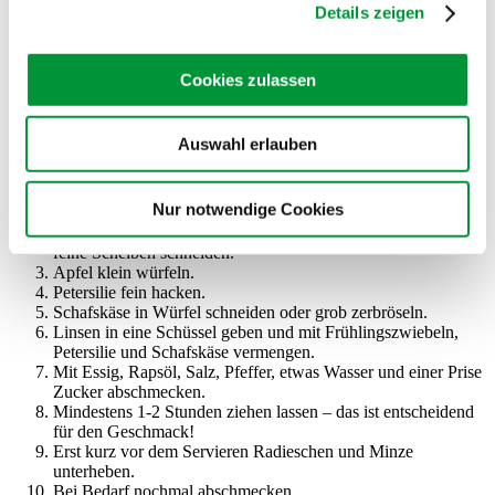
Rapsöl
Details zeigen
Salz
Pfeffer aus der Mühle
1 Prise Zucker
Cookies zulassen
Auswahl erlauben
Zubereitung
Linsen in leicht gesalzenem Wasser bissfest garen.
Nur notwendige Cookies
Anschließend kalt abschrecken und gut abtropfen lassen.
Frühlingszwiebeln und Radieschen putzen, waschen und in
feine Scheiben schneiden.
Apfel klein würfeln.
Petersilie fein hacken.
Schafskäse in Würfel schneiden oder grob zerbröseln.
Linsen in eine Schüssel geben und mit Frühlingszwiebeln,
Petersilie und Schafskäse vermengen.
Mit Essig, Rapsöl, Salz, Pfeffer, etwas Wasser und einer Prise
Zucker abschmecken.
Mindestens 1-2 Stunden ziehen lassen – das ist entscheidend
für den Geschmack!
Erst kurz vor dem Servieren Radieschen und Minze
unterheben.
Bei Bedarf nochmal abschmecken.