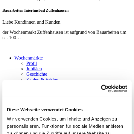
Bauarbeiten Interimsbad Zuffenhausen
Liebe Kundinnen und Kunden,
der Wochenmarkt Zuffenhausen ist aufgrund von Bauarbeiten um
ca. 100…
Wochenmärkte
Profil
Jubiläen
Geschichte
Zahlen & Fakten
Märkte & Stände
Übersicht
Service
Guggenberger kocht
Aktuell
Diese Webseite verwendet Cookies
Social Media
Downloads
Wir verwenden Cookies, um Inhalte und Anzeigen zu
Kontakt
personalisieren, Funktionen für soziale Medien anbieten
zu können und die Zugriffe auf unsere Website zu