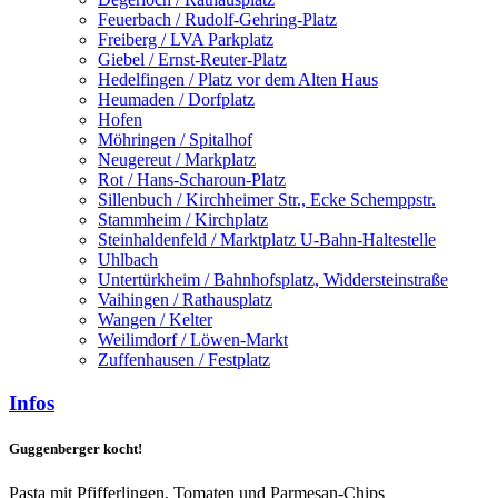
Feuerbach / Rudolf-Gehring-Platz
Freiberg / LVA Parkplatz
Giebel / Ernst-Reuter-Platz
Hedelfingen / Platz vor dem Alten Haus
Heumaden / Dorfplatz
Hofen
Möhringen / Spitalhof
Neugereut / Markplatz
Rot / Hans-Scharoun-Platz
Sillenbuch / Kirchheimer Str., Ecke Schemppstr.
Stammheim / Kirchplatz
Steinhaldenfeld / Marktplatz U-Bahn-Haltestelle
Uhlbach
Untertürkheim / Bahnhofsplatz, Widdersteinstraße
Vaihingen / Rathausplatz
Wangen / Kelter
Weilimdorf / Löwen-Markt
Zuffenhausen / Festplatz
Infos
Guggenberger kocht!
Pasta mit Pfifferlingen, Tomaten und Parmesan-Chips