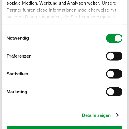
soziale Medien, Werbung und Analysen weiter. Unsere
Für die Bandnudeln
Partner führen diese Informationen möglicherweise mit
500 Gramm getrocknete Bandnudeln
weiteren Daten zusammen, die Sie ihnen bereitgestellt
Salz
haben oder die sie im Rahmen Ihrer Nutzung der Dienste
2 Esslöffel Butter
gesammelt haben.
Einwilligungsauswahl
Die Zutaten
Notwendig
Impressum
Datenschutzerklärung
Präferenzen
Statistiken
Marketing
Details zeigen
Zubereitung