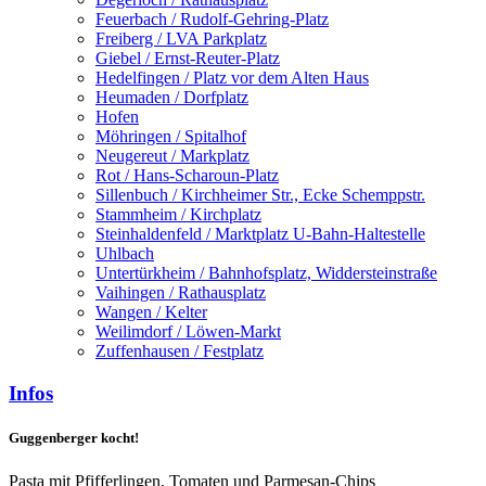
Feuerbach / Rudolf-Gehring-Platz
Freiberg / LVA Parkplatz
Giebel / Ernst-Reuter-Platz
Hedelfingen / Platz vor dem Alten Haus
Heumaden / Dorfplatz
Hofen
Möhringen / Spitalhof
Neugereut / Markplatz
Rot / Hans-Scharoun-Platz
Sillenbuch / Kirchheimer Str., Ecke Schemppstr.
Stammheim / Kirchplatz
Steinhaldenfeld / Marktplatz U-Bahn-Haltestelle
Uhlbach
Untertürkheim / Bahnhofsplatz, Widdersteinstraße
Vaihingen / Rathausplatz
Wangen / Kelter
Weilimdorf / Löwen-Markt
Zuffenhausen / Festplatz
Infos
Guggenberger kocht!
Pasta mit Pfifferlingen, Tomaten und Parmesan-Chips