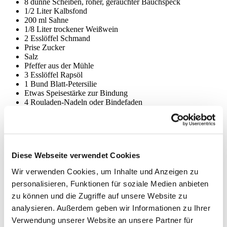
8 dünne Scheiben, roher, gerauchter Bauchspeck
1/2 Liter Kalbsfond
200 ml Sahne
1/8 Liter trockener Weißwein
2 Esslöffel Schmand
Prise Zucker
Salz
Pfeffer aus der Mühle
3 Esslöffel Rapsöl
1 Bund Blatt-Petersilie
Etwas Speisestärke zur Bindung
4 Rouladen-Nadeln oder Bindefaden
Für den Blumenkohl
1 Kopf Blumenkohl
Diese Webseite verwendet Cookies
1 Zitrone
Wir verwenden Cookies, um Inhalte und Anzeigen zu
100-150 Gramm Semmelbrösel
100 Gramm Butter
personalisieren, Funktionen für soziale Medien anbieten
Etwas zerlassene Butter
zu können und die Zugriffe auf unsere Website zu
Salz
analysieren. Außerdem geben wir Informationen zu Ihrer
Verwendung unserer Website an unsere Partner für