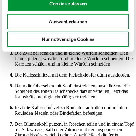
Cookies zulassen
Das Ei mit einem Schneebesen verquirlen, die Hälfte der
Blattpetersilie fein hacken. Anschließend das verquirlte Ei und
die gehackte Petersilie unter das Kalbsbrät mischen.
Auswahl erlauben
Die Zwiebel schälen und in kleine Würfeln schneiden. Den
Lauch putzen, waschen und in kleine Würfeln schneiden. Die
Nur notwendige Cookies
Karotten schälen und in kleine Würfeln schneiden.
Die Zwiebel schälen und in kleine Würfeln schneiden. Den
Lauch putzen, waschen und in kleine Würfeln schneiden. Die
Karotten schälen und in kleine Würfeln schneiden.
Die Kalbsschnitzel mit dem Fleischklopfer dünn ausklopfen.
Dann die Oberseiten mit Senf einstreichen, anschließend die
Scheiben des rohen Bauchspecks darauf verteilen. Jetzt das
Kalbsbrät darauf gleichmäßig verstreichen.
Jetzt die Kalbsschnitzel zu Rouladen aufrollen und mit den
Rouladen-Nadeln oder Bindefaden befestigen.
Den Blumenkohl putzen, in Röschen teilen und in einem Topf
mit Salzwasser, Saft einer Zitrone und der ausgepressten
Zitrone bissfest weich kochen. Anschließend die fertig