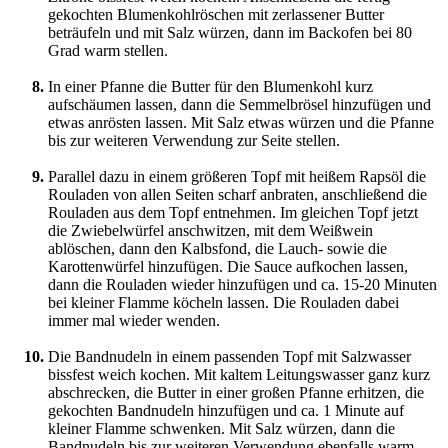
gekochten Blumenkohlröschen mit zerlassener Butter
beträufeln und mit Salz würzen, dann im Backofen bei 80
Grad warm stellen.
In einer Pfanne die Butter für den Blumenkohl kurz
aufschäumen lassen, dann die Semmelbrösel hinzufügen und
etwas anrösten lassen. Mit Salz etwas würzen und die Pfanne
bis zur weiteren Verwendung zur Seite stellen.
Parallel dazu in einem größeren Topf mit heißem Rapsöl die
Rouladen von allen Seiten scharf anbraten, anschließend die
Rouladen aus dem Topf entnehmen. Im gleichen Topf jetzt
die Zwiebelwürfel anschwitzen, mit dem Weißwein
ablöschen, dann den Kalbsfond, die Lauch- sowie die
Karottenwürfel hinzufügen. Die Sauce aufkochen lassen,
dann die Rouladen wieder hinzufügen und ca. 15-20 Minuten
bei kleiner Flamme köcheln lassen. Die Rouladen dabei
immer mal wieder wenden.
Die Bandnudeln in einem passenden Topf mit Salzwasser
bissfest weich kochen. Mit kaltem Leitungswasser ganz kurz
abschrecken, die Butter in einer großen Pfanne erhitzen, die
gekochten Bandnudeln hinzufügen und ca. 1 Minute auf
kleiner Flamme schwenken. Mit Salz würzen, dann die
Bandnudeln bis zur weiteren Verwendung ebenfalls warm