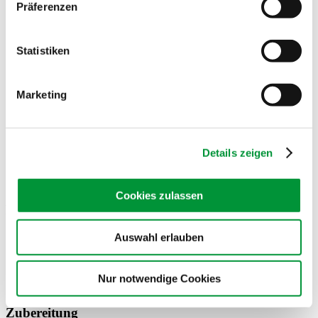
250 Gramm Cheddar oder Emmentaler in kleine Würfel
Präferenzen
geschnitten
2 gehäufte Esslöffel Mehl
Salz
Statistiken
Pfeffer aus der Mühle
Außerdem:
2-3 Esslöffel Rapsöl
80 Gramm Butter zerlassen
Marketing
4 gehäufte Esslöffel geriebenen Emmentaler
Details zeigen
Cookies zulassen
Die Zutaten
Auswahl erlauben
Nur notwendige Cookies
Zubereitung