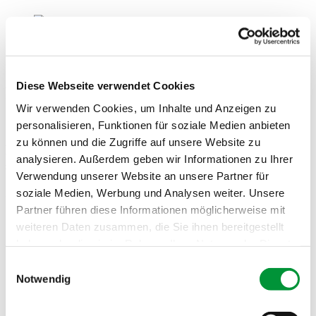
Guggenberger kocht
Diese Webseite verwendet Cookies
Rezept März 2020
Wir verwenden Cookies, um Inhalte und Anzeigen zu
personalisieren, Funktionen für soziale Medien anbieten
zu können und die Zugriffe auf unsere Website zu
Bärlauch-Käse-Knödel mit einem süß-sauren-
analysieren. Außerdem geben wir Informationen zu Ihrer
scharfen Gurkensalat
Verwendung unserer Website an unsere Partner für
soziale Medien, Werbung und Analysen weiter. Unsere
Zutaten für 4 Personen:
Partner führen diese Informationen möglicherweise mit
250 Gramm Weißbrotwürfel oder Knödelbrot
weiteren Daten zusammen, die Sie ihnen bereitgestellt
250 ml lauwarme Milch
80 Gramm Butter
haben oder die sie im Rahmen Ihrer Nutzung der Dienste
1 große Gemüsezwiebel, in Würfeln geschnitten
gesammelt haben.
Einwilligungsauswahl
2 Bund frischen Bärlauch, klein gehackt
Notwendig
5 große Eier
1 kleiner Bund Glatte Petersilie, fein gehackt
Impressum
Datenschutzerklärung
1 Esslöffel Liebstöckel-Pulver