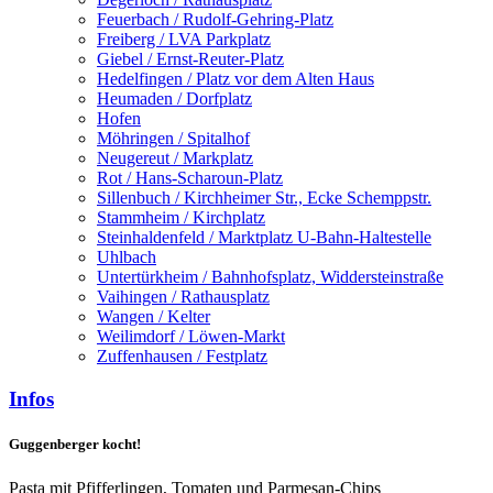
Feuerbach / Rudolf-Gehring-Platz
Freiberg / LVA Parkplatz
Giebel / Ernst-Reuter-Platz
Hedelfingen / Platz vor dem Alten Haus
Heumaden / Dorfplatz
Hofen
Möhringen / Spitalhof
Neugereut / Markplatz
Rot / Hans-Scharoun-Platz
Sillenbuch / Kirchheimer Str., Ecke Schemppstr.
Stammheim / Kirchplatz
Steinhaldenfeld / Marktplatz U-Bahn-Haltestelle
Uhlbach
Untertürkheim / Bahnhofsplatz, Widdersteinstraße
Vaihingen / Rathausplatz
Wangen / Kelter
Weilimdorf / Löwen-Markt
Zuffenhausen / Festplatz
Infos
Guggenberger kocht!
Pasta mit Pfifferlingen, Tomaten und Parmesan-Chips