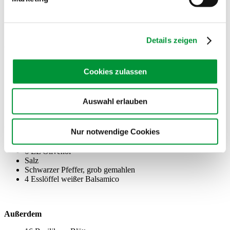
Salz
Pfeffer aus der Mühle
Details zeigen
Zutaten für den Pak Choi
4-6 Stück Pak Choi der Länge nach halbiert
Cookies zulassen
Olivenöl
Salz
Pfeffer aus der Mühle
Auswahl erlauben
Zutaten für den Orangen-Sirup süß-sauer-salzig
Nur notwendige Cookies
1/8 Liter Orangen-Sirup (lauwarm)
6 EL Olivenöl
Salz
Schwarzer Pfeffer, grob gemahlen
4 Esslöffel weißer Balsamico
Außerdem