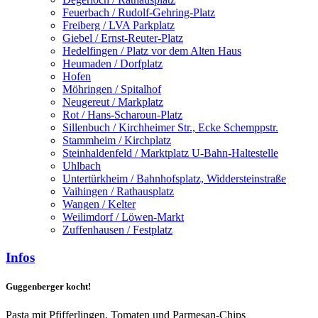
Feuerbach / Rudolf-Gehring-Platz
Freiberg / LVA Parkplatz
Giebel / Ernst-Reuter-Platz
Hedelfingen / Platz vor dem Alten Haus
Heumaden / Dorfplatz
Hofen
Möhringen / Spitalhof
Neugereut / Markplatz
Rot / Hans-Scharoun-Platz
Sillenbuch / Kirchheimer Str., Ecke Schemppstr.
Stammheim / Kirchplatz
Steinhaldenfeld / Marktplatz U-Bahn-Haltestelle
Uhlbach
Untertürkheim / Bahnhofsplatz, Widdersteinstraße
Vaihingen / Rathausplatz
Wangen / Kelter
Weilimdorf / Löwen-Markt
Zuffenhausen / Festplatz
Infos
Guggenberger kocht!
Pasta mit Pfifferlingen, Tomaten und Parmesan-Chips