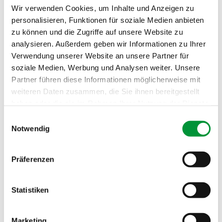
geschnitten
Wir verwenden Cookies, um Inhalte und Anzeigen zu
2 Esslöffel Olivenöl
personalisieren, Funktionen für soziale Medien anbieten
Etwas Honig
Spritzer Zitronensaft
zu können und die Zugriffe auf unsere Website zu
3 Schalotten, in kleine Würfeln geschnitten
analysieren. Außerdem geben wir Informationen zu Ihrer
200 ml trockener Weißwein
Verwendung unserer Website an unsere Partner für
Salz
Chiliflocken
soziale Medien, Werbung und Analysen weiter. Unsere
Partner führen diese Informationen möglicherweise mit
weiteren Daten zusammen, die Sie ihnen bereitgestellt
Zutaten für das Wurzelgemüse-Püree
haben oder die sie im Rahmen Ihrer Nutzung der Dienste
gesammelt haben.
2 Karotten, geschält und in Würfeln geschnitten
Einwilligungsauswahl
1/4 von der mittelgroßen Sellerieknolle, geschält und in
Notwendig
Würfeln geschnitten
Impressum
Datenschutzerklärung
2 Petersilienwurzeln, geschält und in kleine Würfeln
geschnitten
Präferenzen
2 große Kartoffeln, geschält und in Würfeln geschnitten
1 große Zwiebel, geschält und in Würfeln geschnitten
100 Gramm Butter
Ca. 200 ml Milch
Statistiken
100 ml Sahne
Prise Muskat
1 Lorbeerblatt
Marketing