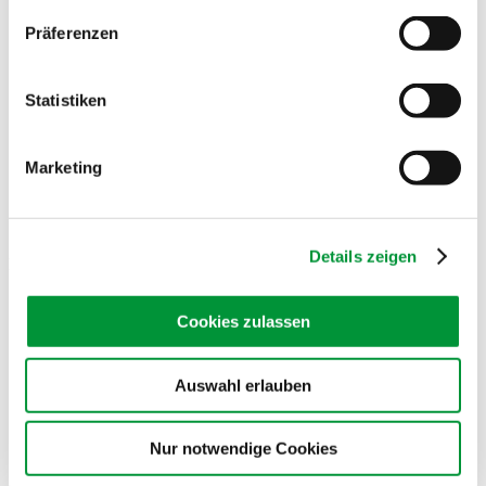
150 ml Milch
135 Gramm Mehl
Präferenzen
Vanillemark aus 2 Vanilleschoten oder Vanille-Zucker
70 Gramm Zucker für den Teig
30 Gramm Zucker zum karamellisieren
Statistiken
Prise Salz
2 Esslöffel Rosinen, 10 Minuten in etwas Zuckerwasser
eingeweicht und dann leicht ausgedrückt
Marketing
80 Gramm Butter
40 Gramm Butterschmalz
Puderzucker zum Bestäuben
Details zeigen
Für das Birnen-Kompott:
3 Birnen, geschält, vom Kerngehäuse befreit und in Stücke
geschnitten
Cookies zulassen
Saft von 1 Zitrone
3 Nelken
2 Anissterne
Auswahl erlauben
1-2 Zimtstangen
Zucker nach Geschmack
1/2 Liter Wasse
Nur notwendige Cookies