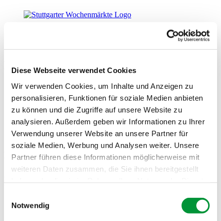
Guggenberger kocht
Rezept November 2023
Diese Webseite verwendet Cookies
Wir verwenden Cookies, um Inhalte und Anzeigen zu
personalisieren, Funktionen für soziale Medien anbieten
zu können und die Zugriffe auf unsere Website zu
analysieren. Außerdem geben wir Informationen zu Ihrer
Verwendung unserer Website an unsere Partner für
soziale Medien, Werbung und Analysen weiter. Unsere
Kaiserschmarrn mit Birnen-Kompott
Partner führen diese Informationen möglicherweise mit
weiteren Daten zusammen, die Sie ihnen bereitgestellt
Zutaten für 4 Personen
haben oder die sie im Rahmen Ihrer Nutzung der Dienste
Für den Kaiserschmarrn:
gesammelt haben.
Einwilligungsauswahl
5 Eigelbe xl
Notwendig
5 Eiweiß xl
Impressum
Datenschutzerklärung
150 ml Sahne