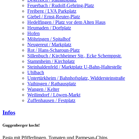
Feuerbach / Rudolf-Gehring-Platz
Freiberg / LVA Parkplatz
Giebel / Ernst-Reuter-Platz
Hedelfingen / Platz vor dem Alten Haus
Heumaden / Dorfplatz
Hofen
Möhringen / Spitalhof
Neugereut / Markplatz
Rot / Hans-Scharoun-Platz
Sillenbuch / Kirchheimer Str., Ecke Schemppstr.
Stammheim / Kirchplatz
Steinhaldenfeld / Marktplatz U-Bahn-Haltestelle
Uhlbach
Untertürkheim / Bahnhofsplatz, Widdersteinstraße
Vaihingen / Rathausplatz
Wangen / Kelter
Weilimdorf / Löwen-Markt
Zuffenhausen / Festplatz
Infos
Guggenberger kocht!
Pasta mit Pfifferlingen, Tomaten und Parmesan-Chips