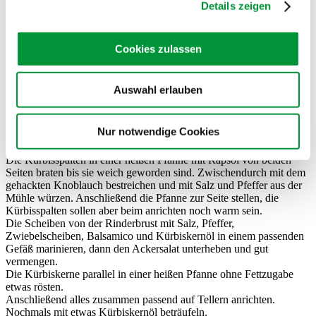
Weißer Balsamico-Essig
Details zeigen
Rapsöl
Kürbiskernöl
1 Esslöffel Kürbiskerne
Cookies zulassen
Salz
Pfeffer aus der Mühle
Auswahl erlauben
Nur notwendige Cookies
Zubereitung:
Die Kürbisspalten in einer heißen Pfanne mit Rapsöl von beiden
Seiten braten bis sie weich geworden sind. Zwischendurch mit dem
gehackten Knoblauch bestreichen und mit Salz und Pfeffer aus der
Mühle würzen. Anschließend die Pfanne zur Seite stellen, die
Kürbisspalten sollen aber beim anrichten noch warm sein.
Die Scheiben von der Rinderbrust mit Salz, Pfeffer,
Zwiebelscheiben, Balsamico und Kürbiskernöl in einem passenden
Gefäß marinieren, dann den Ackersalat unterheben und gut
vermengen.
Die Kürbiskerne parallel in einer heißen Pfanne ohne Fettzugabe
etwas rösten.
Anschließend alles zusammen passend auf Tellern anrichten.
Nochmals mit etwas Kürbiskernöl beträufeln.