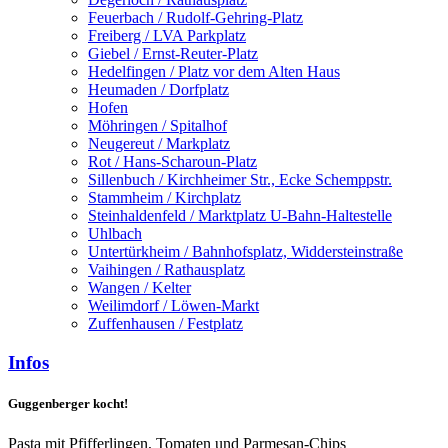
Feuerbach / Rudolf-Gehring-Platz
Freiberg / LVA Parkplatz
Giebel / Ernst-Reuter-Platz
Hedelfingen / Platz vor dem Alten Haus
Heumaden / Dorfplatz
Hofen
Möhringen / Spitalhof
Neugereut / Markplatz
Rot / Hans-Scharoun-Platz
Sillenbuch / Kirchheimer Str., Ecke Schemppstr.
Stammheim / Kirchplatz
Steinhaldenfeld / Marktplatz U-Bahn-Haltestelle
Uhlbach
Untertürkheim / Bahnhofsplatz, Widdersteinstraße
Vaihingen / Rathausplatz
Wangen / Kelter
Weilimdorf / Löwen-Markt
Zuffenhausen / Festplatz
Infos
Guggenberger kocht!
Pasta mit Pfifferlingen, Tomaten und Parmesan-Chips