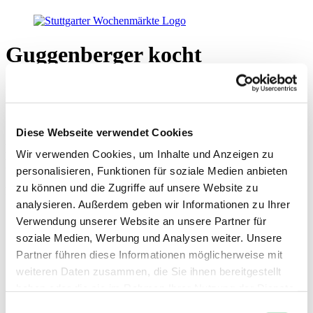
Guggenberger kocht
Rezept September
Diese Webseite verwendet Cookies
Linsen-Gemüse-Ragout, gekocht mit Linsen aus
Wir verwenden Cookies, um Inhalte und Anzeigen zu
Baden-Württemberg und Maccaroni
personalisieren, Funktionen für soziale Medien anbieten
zu können und die Zugriffe auf unsere Website zu
Für das Linsen-Ragout (ca. 3 Personen):
analysieren. Außerdem geben wir Informationen zu Ihrer
120 Gramm Linsen
Verwendung unserer Website an unsere Partner für
1 kleinerer Zucchini
soziale Medien, Werbung und Analysen weiter. Unsere
12 Cocktail-Tomaten
2 Knoblauchzehen
Partner führen diese Informationen möglicherweise mit
1 große Zwiebel
weiteren Daten zusammen, die Sie ihnen bereitgestellt
12 Champignons
haben oder die sie im Rahmen Ihrer Nutzung der Dienste
2 Esslöffel Tomatenmark
500 ml- 800 ml Gemüsebrühe
gesammelt haben.
Einwilligungsauswahl