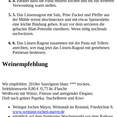
4.
Parallel dazu die Pasta bissfest kochen und bis zur weiteren
Verwendung warm stellen.
5.
Das Linsenragout mit Salz, Prise Zucker und Pfeffer aus
der Mühle rezent abschmecken und mit etwas Speisestärke
eine leichte Bindung geben. Kurz vor dem servieren die
gehackte Blatt-Petersilie einrühren. Wenn nötig nochmals
nachwürzen.
6.
Das Linsen-Ragout zusammen mit der Pasta auf Tellern
anrichten, wer mag jetzt das Linsen-Ragout mit geriebenen
Parmesan bestreuen.
Weinempfehlung
Wir empfehlen: 2018er Sauvignon blanc *** trocken,
Selektionswein 8,80 € /0,75 ltr.-Flasche
Weißwein mit Würze, Finesse und anregender Eleganz.
Duft nach grüner Paprika, Stachelbeere und Kiwi
Weingut Jochen Mayer, Weinstadt im Remstal, Friedrichstr 9,
www.weingut-jochen-mayer.de
erhältlich auf dem Stuttgarter Wochenmarkt vor dem Rathaus,