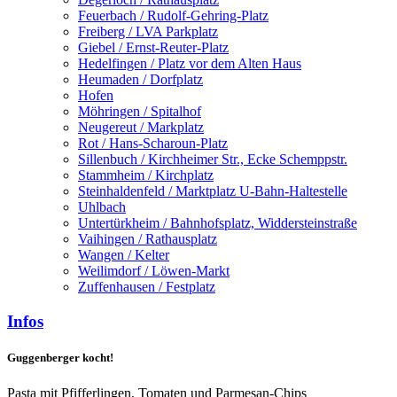
Feuerbach / Rudolf-Gehring-Platz
Freiberg / LVA Parkplatz
Giebel / Ernst-Reuter-Platz
Hedelfingen / Platz vor dem Alten Haus
Heumaden / Dorfplatz
Hofen
Möhringen / Spitalhof
Neugereut / Markplatz
Rot / Hans-Scharoun-Platz
Sillenbuch / Kirchheimer Str., Ecke Schemppstr.
Stammheim / Kirchplatz
Steinhaldenfeld / Marktplatz U-Bahn-Haltestelle
Uhlbach
Untertürkheim / Bahnhofsplatz, Widdersteinstraße
Vaihingen / Rathausplatz
Wangen / Kelter
Weilimdorf / Löwen-Markt
Zuffenhausen / Festplatz
Infos
Guggenberger kocht!
Pasta mit Pfifferlingen, Tomaten und Parmesan-Chips