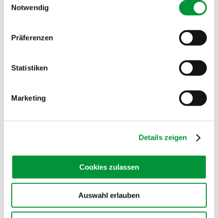
Etwas Speisestärke für eine leichte Bindung
Notwendig
Olivenöl
Impressum
Datenschutzerklärung
Prise Zucker
Salz
Pfeffer aus der Mühle
Präferenzen
1 kleiner Bund Blattpetersilie
2 Lorbeerblätter
Statistiken
Wer mag:
Marketing
Geriebener Parmesan
Zutaten für die Pasta:
Details zeigen
300 Gramm Pasta, nach Lust und Laune
Cookies zulassen
Die Zutaten
Auswahl erlauben